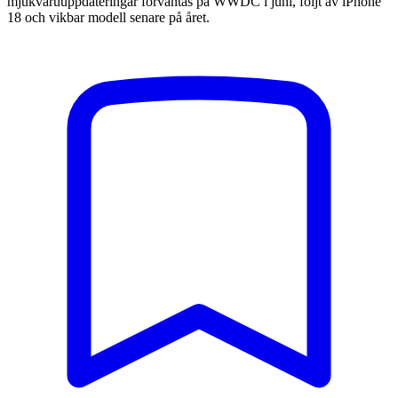
mjukvaruuppdateringar förväntas på WWDC i juni, följt av iPhone
18 och vikbar modell senare på året.