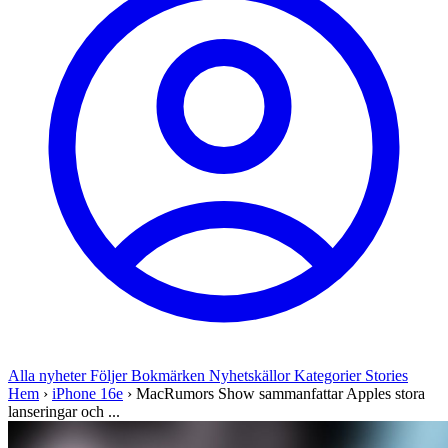
Alla nyheter
Följer
Bokmärken
Nyhetskällor
Kategorier
Stories
Hem
›
iPhone 16e
›
MacRumors Show sammanfattar Apples stora
lanseringar och ...