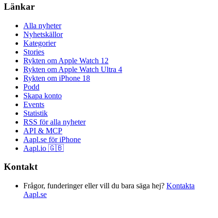
Länkar
Alla nyheter
Nyhetskällor
Kategorier
Stories
Rykten om Apple Watch 12
Rykten om Apple Watch Ultra 4
Rykten om iPhone 18
Podd
Skapa konto
Events
Statistik
RSS för alla nyheter
API & MCP
Aapl.se för iPhone
Aapl.io 🇬🇧
Kontakt
Frågor, funderinger eller vill du bara säga hej?
Kontakta
Aapl.se