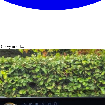
h Chevy-model...