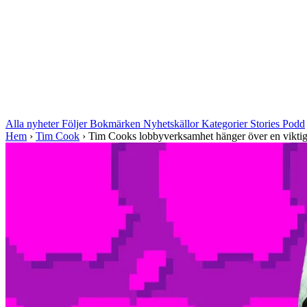
Alla nyheter
Följer
Bokmärken
Nyhetskällor
Kategorier
Stories
Podd
Hem
›
Tim Cook
›
Tim Cooks lobbyverksamhet hänger över en viktig