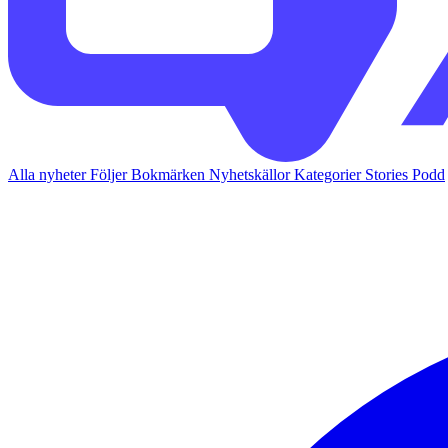
Alla nyheter
Följer
Bokmärken
Nyhetskällor
Kategorier
Stories
Podd