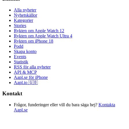
Alla nyheter
Nyhetskällor
Kategorier
Stories
Rykten om Apple Watch 12
Rykten om Apple Watch Ultra 4
Rykten om iPhone 18
Podd
Skapa konto
Events
Statistik
RSS för alla nyheter
API & MCP
Aapl.se för iPhone
Aapl.io 🇬🇧
Kontakt
Frågor, funderinger eller vill du bara säga hej?
Kontakta
Aapl.se