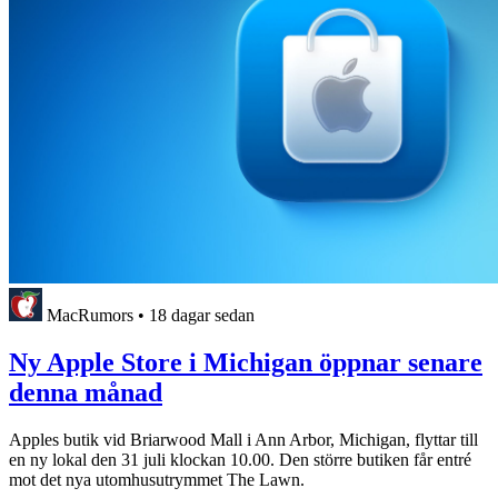
MacRumors
•
18 dagar sedan
Ny Apple Store i Michigan öppnar senare
denna månad
Apples butik vid Briarwood Mall i Ann Arbor, Michigan, flyttar till
en ny lokal den 31 juli klockan 10.00. Den större butiken får entré
mot det nya utomhusutrymmet The Lawn.