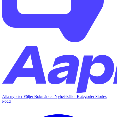
Alla nyheter
Följer
Bokmärken
Nyhetskällor
Kategorier
Stories
Podd