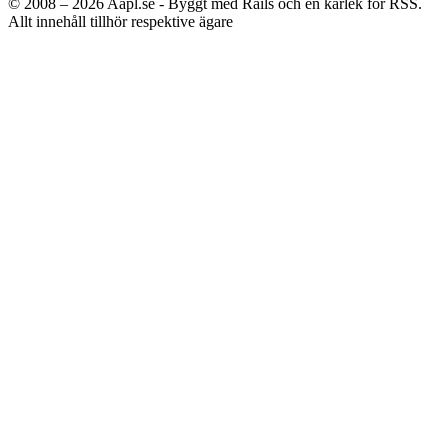
© 2008 – 2026
Aapl.se - Byggt med Rails och en kärlek för RSS.
Allt innehåll tillhör respektive ägare