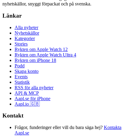
nyhetskällor, snyggt förpackat och på svenska.
Länkar
Alla nyheter
Nyhetskällor
Kategorier
Stories
Rykten om Apple Watch 12
Rykten om Apple Watch Ultra 4
Rykten om iPhone 18
Podd
Skapa konto
Events
Statistik
RSS för alla nyheter
API & MCP
Aapl.se för iPhone
Aapl.io 🇬🇧
Kontakt
Frågor, funderinger eller vill du bara säga hej?
Kontakta
Aapl.se