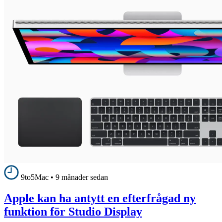
9to5Mac
•
9 månader sedan
Apple kan ha antytt en efterfrågad ny
funktion för Studio Display