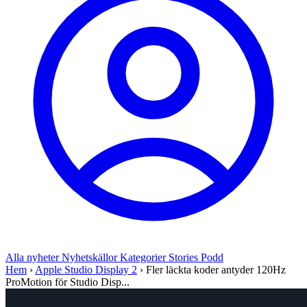
Alla nyheter
Nyhetskällor
Kategorier
Stories
Podd
Hem
›
Apple Studio Display 2
›
Fler läckta koder antyder 120Hz
ProMotion för Studio Disp...