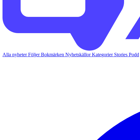
Alla nyheter
Följer
Bokmärken
Nyhetskällor
Kategorier
Stories
Podd