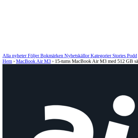
Alla nyheter
Följer
Bokmärken
Nyhetskällor
Kategorier
Stories
Podd
Hem
›
MacBook Air M3
›
15-tums MacBook Air M3 med 512 GB sälj