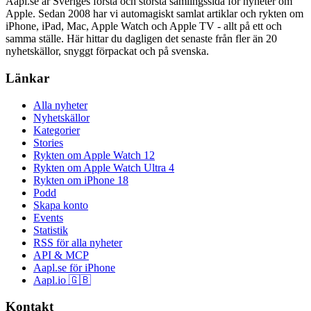
Aapl.se är Sveriges första och största samlingssida för nyheter om
Apple. Sedan 2008 har vi automagiskt samlat artiklar och rykten om
iPhone, iPad, Mac, Apple Watch och Apple TV - allt på ett och
samma ställe. Här hittar du dagligen det senaste från fler än 20
nyhetskällor, snyggt förpackat och på svenska.
Länkar
Alla nyheter
Nyhetskällor
Kategorier
Stories
Rykten om Apple Watch 12
Rykten om Apple Watch Ultra 4
Rykten om iPhone 18
Podd
Skapa konto
Events
Statistik
RSS för alla nyheter
API & MCP
Aapl.se för iPhone
Aapl.io 🇬🇧
Kontakt