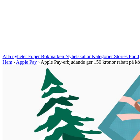
Alla nyheter
Följer
Bokmärken
Nyhetskällor
Kategorier
Stories
Podd
Hem
›
Apple Pay
›
Apple Pay-erbjudande ger 150 kronor rabatt på kö