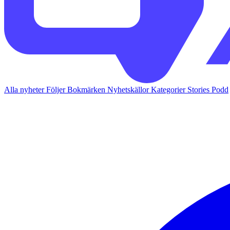
Alla nyheter
Följer
Bokmärken
Nyhetskällor
Kategorier
Stories
Podd