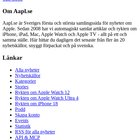
Om Aapl.se
Aapl.se är Sveriges första och största samlingssida för nyheter om
Apple. Sedan 2008 har vi automagiskt samlat artiklar och rykten om
iPhone, iPad, Mac, Apple Watch och Apple TV - allt på ett och
samma ställe. Här hittar du dagligen det senaste från fler än 20
nyhetskällor, snyggt förpackat och på svenska.
Länkar
Alla nyheter
Nyhetskällor
Kategorier
Stories
Rykten om Apple Watch 12
Rykten om Apple Watch Ultra 4
Rykten om iPhone 18
Podd
Skapa konto
Events
Statistik
RSS för alla nyheter
API & MCP