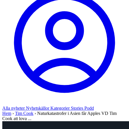
Alla nyheter
Nyhetskällor
Kategorier
Stories
Podd
Hem
›
Tim Cook
›
Naturkatastrofer i Asien får Apples VD Tim
Cook att lova ...