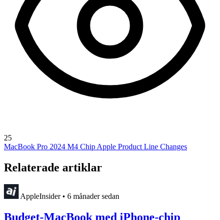
25
MacBook Pro 2024
M4 Chip
Apple Product Line Changes
Relaterade artiklar
AppleInsider
•
6 månader sedan
Budget-MacBook med iPhone-chip