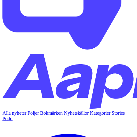
Alla nyheter
Följer
Bokmärken
Nyhetskällor
Kategorier
Stories
Podd