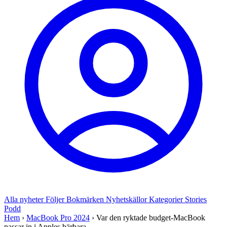
Alla nyheter
Följer
Bokmärken
Nyhetskällor
Kategorier
Stories
Podd
Hem
›
MacBook Pro 2024
›
Var den ryktade budget-MacBook
passar in i Apples bärbara...