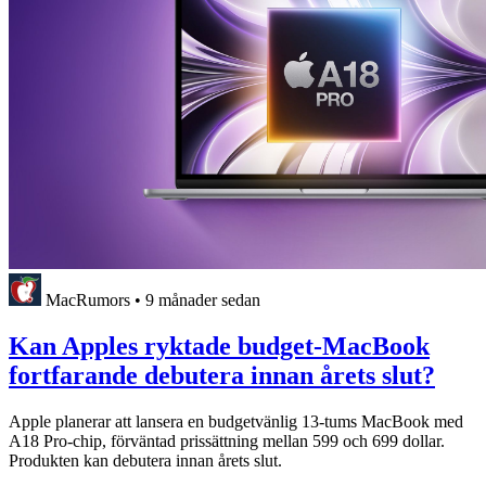
MacRumors
•
9 månader sedan
Kan Apples ryktade budget-MacBook
fortfarande debutera innan årets slut?
Apple planerar att lansera en budgetvänlig 13-tums MacBook med
A18 Pro-chip, förväntad prissättning mellan 599 och 699 dollar.
Produkten kan debutera innan årets slut.