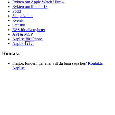
Rykten om Apple Watch Ultra 4
Rykten om iPhone 18
Podd
Skapa konto
Events
Statistik
RSS för alla nyheter
API & MCP
Aapl.se för iPhone
Aapl.io 🇬🇧
Kontakt
Frågor, funderinger eller vill du bara säga hej?
Kontakta
Aapl.se