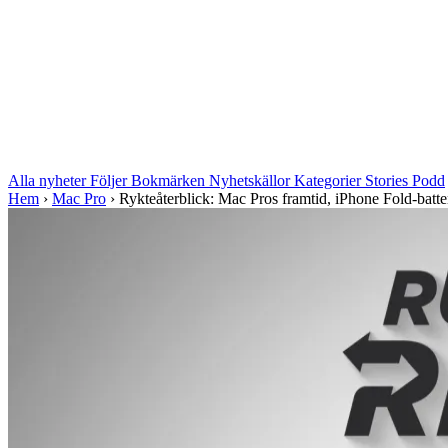
Alla nyheter
Följer
Bokmärken
Nyhetskällor
Kategorier
Stories
Podd
Hem
›
Mac Pro
›
Rykteåterblick: Mac Pros framtid, iPhone Fold-batter