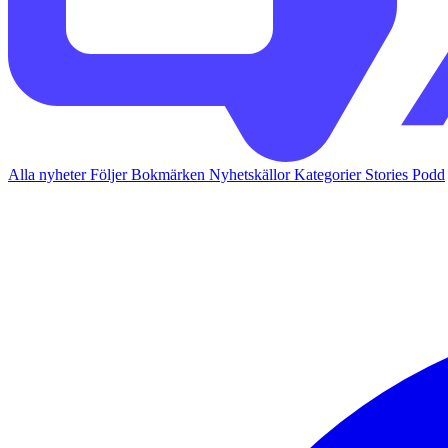
Alla nyheter
Följer
Bokmärken
Nyhetskällor
Kategorier
Stories
Podd