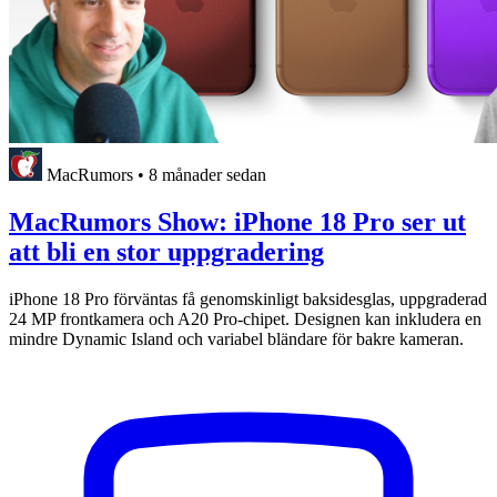
MacRumors
•
8 månader sedan
MacRumors Show: iPhone 18 Pro ser ut
att bli en stor uppgradering
iPhone 18 Pro förväntas få genomskinligt baksidesglas, uppgraderad
24 MP frontkamera och A20 Pro-chipet. Designen kan inkludera en
mindre Dynamic Island och variabel bländare för bakre kameran.