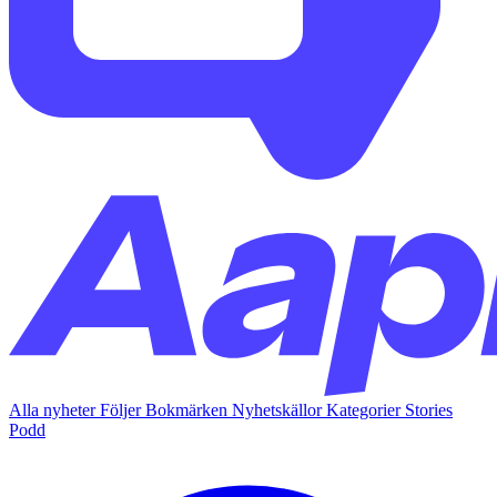
Alla nyheter
Följer
Bokmärken
Nyhetskällor
Kategorier
Stories
Podd