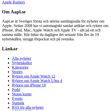
Apple Rumors
Om Aapl.se
Aapl.se är Sveriges första och största samlingssida för nyheter om
Apple. Sedan 2008 har vi automagiskt samlat artiklar och rykten om
iPhone, iPad, Mac, Apple Watch och Apple TV - allt på ett och
samma ställe. Här hittar du dagligen det senaste från fler än 19
nyhetskällor, snyggt förpackat och på svenska.
Länkar
Alla nyheter
Nyhetskällor
Kategorier
Stories
Rykten om Apple Watch 12
Rykten om Apple Watch Ultra 4
Rykten om iPhone 18
Podd
Skapa konto
Events
Statistik
RSS för alla nyheter