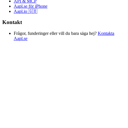
API & MCP
Aapl.se för iPhone
Aapl.io 🇬🇧
Kontakt
Frågor, funderinger eller vill du bara säga hej?
Kontakta
Aapl.se