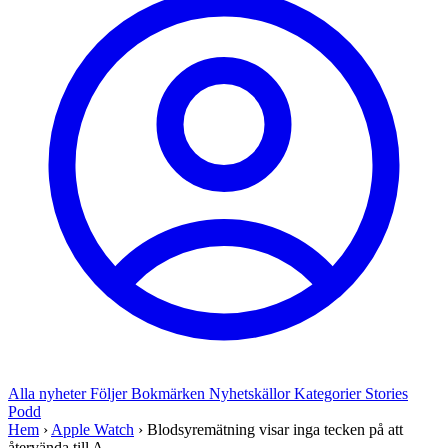
Alla nyheter
Följer
Bokmärken
Nyhetskällor
Kategorier
Stories
Podd
Hem
›
Apple Watch
›
Blodsyremätning visar inga tecken på att
återvända till A...