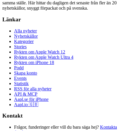
samma ställe. Här hittar du dagligen det senaste från fler än 20
nyhetskällor, snyggt förpackat och på svenska.
Länkar
Alla nyheter
Nyhetskällor
Kategorier
Stories
Rykten om Apple Watch 12
Rykten om Apple Watch Ultra 4
Rykten om iPhone 18
Podd
Skapa konto
Events
Statistik
RSS för alla nyheter
API & MCP
Aapl.se för iPhone
Aapl.io 🇬🇧
Kontakt
Frågor, funderinger eller vill du bara säga hej?
Kontakta