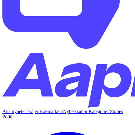
Alla nyheter
Följer
Bokmärken
Nyhetskällor
Kategorier
Stories
Podd