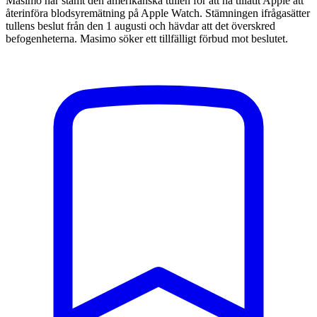
Masimo har stämt den amerikanska tullen för att ha tillåtit Apple att
återinföra blodsyremätning på Apple Watch. Stämningen ifrågasätter
tullens beslut från den 1 augusti och hävdar att det överskred
befogenheterna. Masimo söker ett tillfälligt förbud mot beslutet.