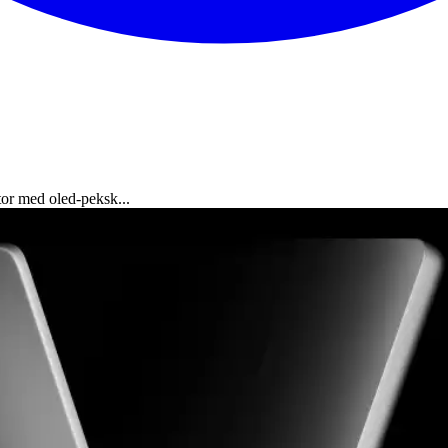
or med oled-peksk...