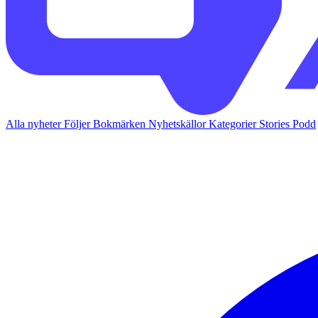
Alla nyheter
Följer
Bokmärken
Nyhetskällor
Kategorier
Stories
Podd