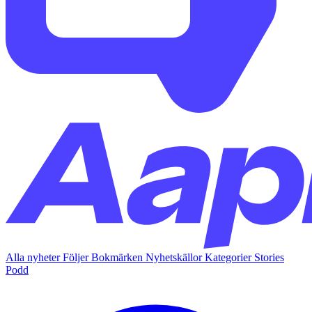
Alla nyheter
Följer
Bokmärken
Nyhetskällor
Kategorier
Stories
Podd