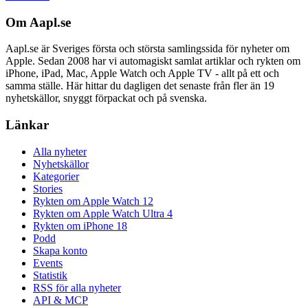
Om Aapl.se
Aapl.se är Sveriges första och största samlingssida för nyheter om
Apple. Sedan 2008 har vi automagiskt samlat artiklar och rykten om
iPhone, iPad, Mac, Apple Watch och Apple TV - allt på ett och
samma ställe. Här hittar du dagligen det senaste från fler än 19
nyhetskällor, snyggt förpackat och på svenska.
Länkar
Alla nyheter
Nyhetskällor
Kategorier
Stories
Rykten om Apple Watch 12
Rykten om Apple Watch Ultra 4
Rykten om iPhone 18
Podd
Skapa konto
Events
Statistik
RSS för alla nyheter
API & MCP