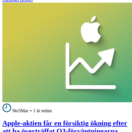
9to5Mac
•
1 år sedan
Apple-aktien får en försiktig ökning efter
att ha överträffat Q3-förväntningarna