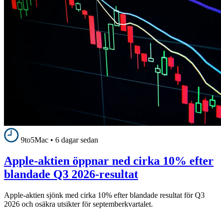
9to5Mac
•
6 dagar sedan
Apple-aktien öppnar ned cirka 10% efter
blandade Q3 2026-resultat
Apple-aktien sjönk med cirka 10% efter blandade resultat för Q3
2026 och osäkra utsikter för septemberkvartalet.