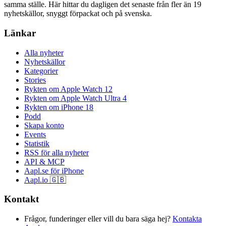
samma ställe. Här hittar du dagligen det senaste från fler än 19
nyhetskällor, snyggt förpackat och på svenska.
Länkar
Alla nyheter
Nyhetskällor
Kategorier
Stories
Rykten om Apple Watch 12
Rykten om Apple Watch Ultra 4
Rykten om iPhone 18
Podd
Skapa konto
Events
Statistik
RSS för alla nyheter
API & MCP
Aapl.se för iPhone
Aapl.io 🇬🇧
Kontakt
Frågor, funderinger eller vill du bara säga hej?
Kontakta