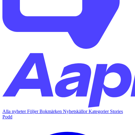
Alla nyheter
Följer
Bokmärken
Nyhetskällor
Kategorier
Stories
Podd