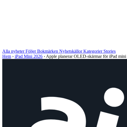
Alla nyheter
Följer
Bokmärken
Nyhetskällor
Kategorier
Stories
Hem
›
iPad Mini 2026
›
Apple planerar OLED-skärmar för iPad mini 2