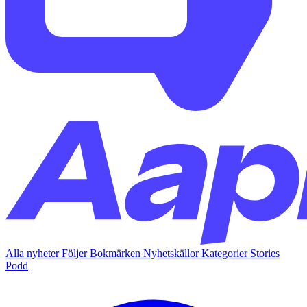
Alla nyheter
Följer
Bokmärken
Nyhetskällor
Kategorier
Stories
Podd