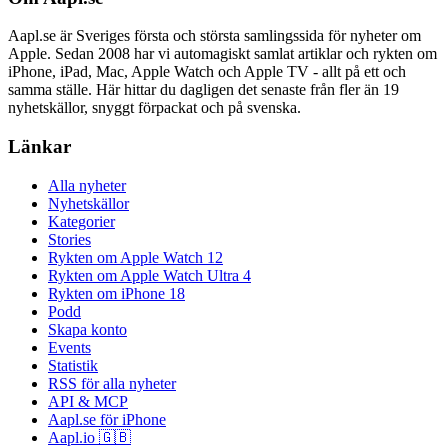
Aapl.se är Sveriges första och största samlingssida för nyheter om
Apple. Sedan 2008 har vi automagiskt samlat artiklar och rykten om
iPhone, iPad, Mac, Apple Watch och Apple TV - allt på ett och
samma ställe. Här hittar du dagligen det senaste från fler än 19
nyhetskällor, snyggt förpackat och på svenska.
Länkar
Alla nyheter
Nyhetskällor
Kategorier
Stories
Rykten om Apple Watch 12
Rykten om Apple Watch Ultra 4
Rykten om iPhone 18
Podd
Skapa konto
Events
Statistik
RSS för alla nyheter
API & MCP
Aapl.se för iPhone
Aapl.io 🇬🇧