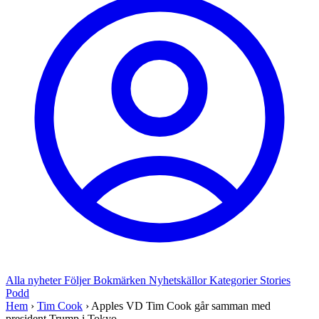
Alla nyheter
Följer
Bokmärken
Nyhetskällor
Kategorier
Stories
Podd
Hem
›
Tim Cook
›
Apples VD Tim Cook går samman med
president Trump i Tokyo