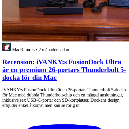
MacRumors
•
2 månader sedan
Recension: iVANKY:s FusionDock Ultra
är en premium 26-portars Thunderbolt 5-
docka för din Mac
iVANKY:s FusionDock Ultra är en 26-portars Thunderbolt 5-docka
för Mac med dubbla Thunderbolt-chip och en mängd anslutningar,
inklusive sex USB-C-portar och SD-kortplatser. Dockans design
erbjuder enkel åtkomst men kan se rörig ut.