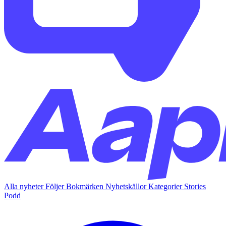
Alla nyheter
Följer
Bokmärken
Nyhetskällor
Kategorier
Stories
Podd