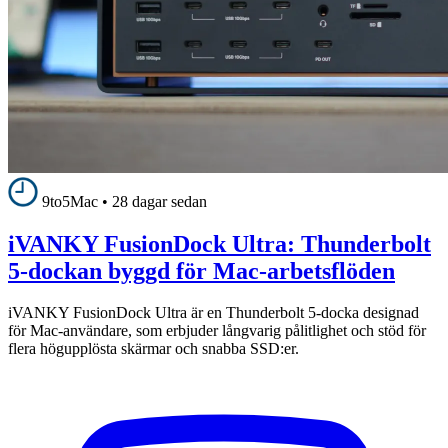
9to5Mac
•
28 dagar sedan
iVANKY FusionDock Ultra: Thunderbolt
5-dockan byggd för Mac-arbetsflöden
iVANKY FusionDock Ultra är en Thunderbolt 5-docka designad
för Mac-användare, som erbjuder långvarig pålitlighet och stöd för
flera högupplösta skärmar och snabba SSD:er.