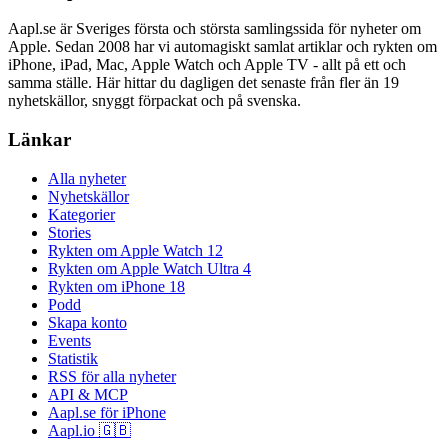
Aapl.se är Sveriges första och största samlingssida för nyheter om
Apple. Sedan 2008 har vi automagiskt samlat artiklar och rykten om
iPhone, iPad, Mac, Apple Watch och Apple TV - allt på ett och
samma ställe. Här hittar du dagligen det senaste från fler än 19
nyhetskällor, snyggt förpackat och på svenska.
Länkar
Alla nyheter
Nyhetskällor
Kategorier
Stories
Rykten om Apple Watch 12
Rykten om Apple Watch Ultra 4
Rykten om iPhone 18
Podd
Skapa konto
Events
Statistik
RSS för alla nyheter
API & MCP
Aapl.se för iPhone
Aapl.io 🇬🇧