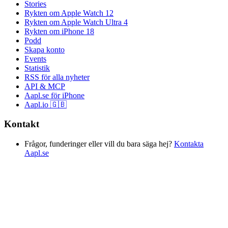
Stories
Rykten om Apple Watch 12
Rykten om Apple Watch Ultra 4
Rykten om iPhone 18
Podd
Skapa konto
Events
Statistik
RSS för alla nyheter
API & MCP
Aapl.se för iPhone
Aapl.io 🇬🇧
Kontakt
Frågor, funderinger eller vill du bara säga hej?
Kontakta
Aapl.se