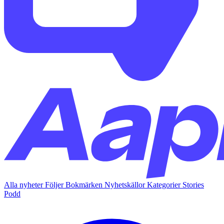
Alla nyheter
Följer
Bokmärken
Nyhetskällor
Kategorier
Stories
Podd