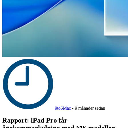
9to5Mac
•
9 månader sedan
Rapport: iPad Pro får
ångkammarkylning med M6-modellen