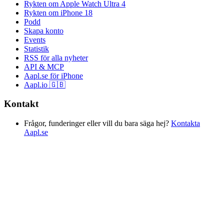
Rykten om Apple Watch Ultra 4
Rykten om iPhone 18
Podd
Skapa konto
Events
Statistik
RSS för alla nyheter
API & MCP
Aapl.se för iPhone
Aapl.io 🇬🇧
Kontakt
Frågor, funderinger eller vill du bara säga hej?
Kontakta
Aapl.se