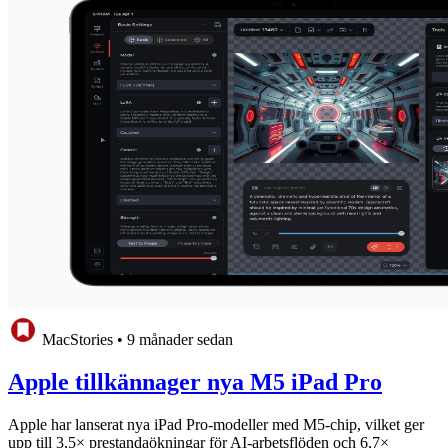
MacStories
•
9 månader sedan
Apple tillkännager nya M5 iPad Pro
Apple har lanserat nya iPad Pro-modeller med M5-chip, vilket ger
upp till 3,5× prestandaökningar för AI-arbetsflöden och 6,7×