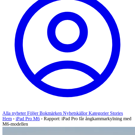
Alla nyheter
Följer
Bokmärken
Nyhetskällor
Kategorier
Stories
Hem
›
iPad Pro M6
›
Rapport: iPad Pro får ångkammarkylning med
M6-modellen