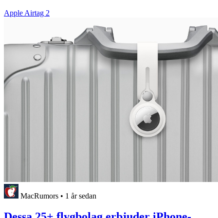
Apple Airtag 2
MacRumors
•
1 år sedan
Dessa 25+ flygbolag erbjuder iPhone-