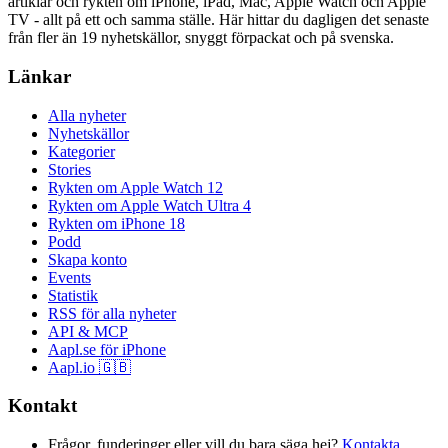
artiklar och rykten om iPhone, iPad, Mac, Apple Watch och Apple
TV - allt på ett och samma ställe. Här hittar du dagligen det senaste
från fler än 19 nyhetskällor, snyggt förpackat och på svenska.
Länkar
Alla nyheter
Nyhetskällor
Kategorier
Stories
Rykten om Apple Watch 12
Rykten om Apple Watch Ultra 4
Rykten om iPhone 18
Podd
Skapa konto
Events
Statistik
RSS för alla nyheter
API & MCP
Aapl.se för iPhone
Aapl.io 🇬🇧
Kontakt
Frågor, funderinger eller vill du bara säga hej?
Kontakta