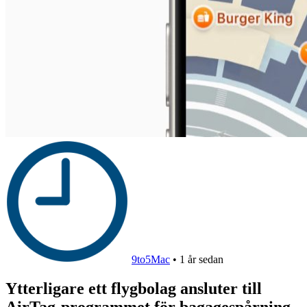
9to5Mac
•
1 år sedan
Ytterligare ett flygbolag ansluter till
AirTag-programmet för bagagespårning