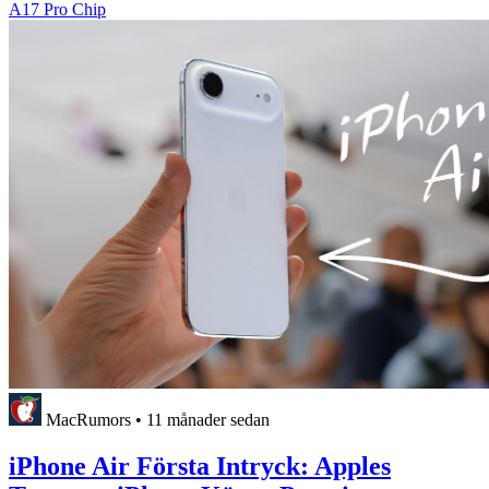
A17 Pro Chip
MacRumors
•
11 månader sedan
iPhone Air Första Intryck: Apples