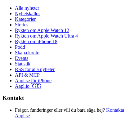
Alla nyheter
Nyhetskällor
Kategorier
Stories
Rykten om Apple Watch 12
Rykten om Apple Watch Ultra 4
Rykten om iPhone 18
Podd
Skapa konto
Events
Statistik
RSS för alla nyheter
API & MCP
Aapl.se för iPhone
Aapl.io 🇬🇧
Kontakt
Frågor, funderinger eller vill du bara säga hej?
Kontakta
Aapl.se