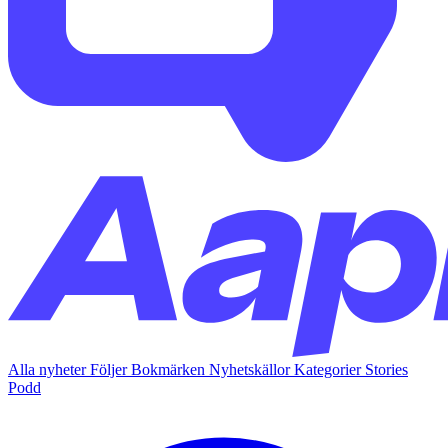
Alla nyheter
Följer
Bokmärken
Nyhetskällor
Kategorier
Stories
Podd