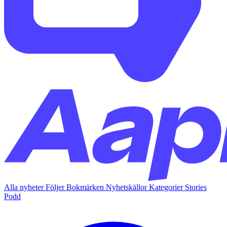
Alla nyheter
Följer
Bokmärken
Nyhetskällor
Kategorier
Stories
Podd