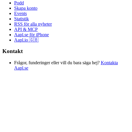
Podd
Skapa konto
Events
Statistik
RSS för alla nyheter
API & MCP
Aapl.se för iPhone
Aapl.io 🇬🇧
Kontakt
Frågor, funderinger eller vill du bara säga hej?
Kontakta
Aapl.se