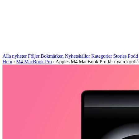
Alla nyheter
Följer
Bokmärken
Nyhetskällor
Kategorier
Stories
Podd
Hem
›
M4 MacBook Pro
›
Apples M4 MacBook Pro får nya rekordlå