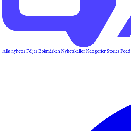
Alla nyheter
Följer
Bokmärken
Nyhetskällor
Kategorier
Stories
Podd