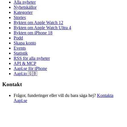
Alla nyheter
Nyhetskällor
Kategorier
Stories
Rykten om Apple Watch 12
Rykten om Apple Watch Ultra 4
Rykten om iPhone 18
Podd
Skapa konto
Events
Statistik
RSS för alla nyheter
API & MCP
Aapl.se för iPhone
Aapl.io 🇬🇧
Kontakt
Frågor, funderinger eller vill du bara säga hej?
Kontakta
Aapl.se