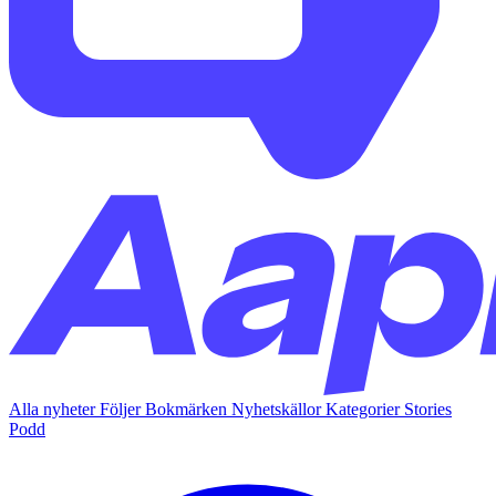
Alla nyheter
Följer
Bokmärken
Nyhetskällor
Kategorier
Stories
Podd