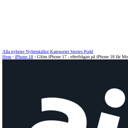
Alla nyheter
Nyhetskällor
Kategorier
Stories
Podd
Hem
›
iPhone 18
›
Glöm iPhone 17 - efterfrågan på iPhone 18 får Mo