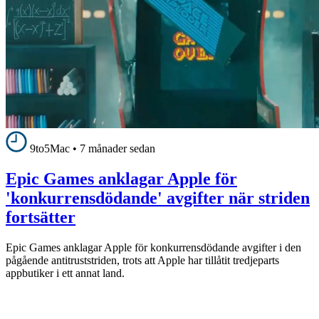
9to5Mac
•
7 månader sedan
Epic Games anklagar Apple för
'konkurrensdödande' avgifter när striden
fortsätter
Epic Games anklagar Apple för konkurrensdödande avgifter i den
pågående antitruststriden, trots att Apple har tillåtit tredjeparts
appbutiker i ett annat land.