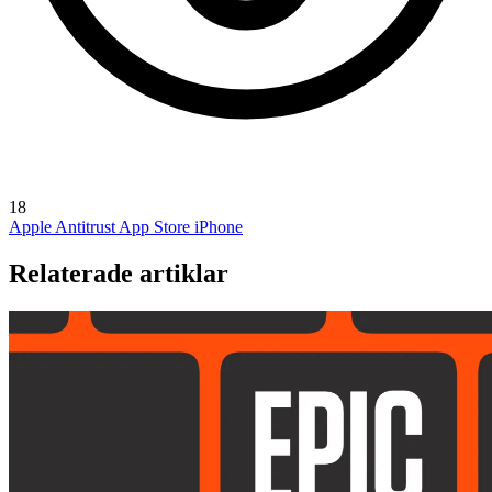
18
Apple Antitrust
App Store
iPhone
Relaterade artiklar