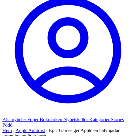
Alla nyheter
Följer
Bokmärken
Nyhetskällor
Kategorier
Stories
Podd
Hem
›
Apple Antitrust
›
Epic Games ger Apple en halvhjärtad
komplimang över bortt...