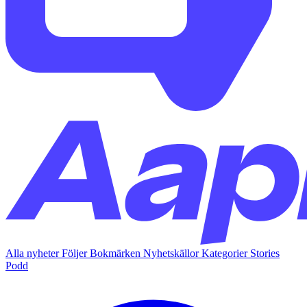
Alla nyheter
Följer
Bokmärken
Nyhetskällor
Kategorier
Stories
Podd