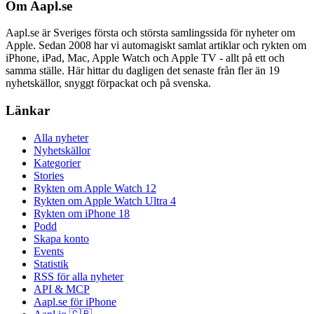
Om Aapl.se
Aapl.se är Sveriges första och största samlingssida för nyheter om
Apple. Sedan 2008 har vi automagiskt samlat artiklar och rykten om
iPhone, iPad, Mac, Apple Watch och Apple TV - allt på ett och
samma ställe. Här hittar du dagligen det senaste från fler än 19
nyhetskällor, snyggt förpackat och på svenska.
Länkar
Alla nyheter
Nyhetskällor
Kategorier
Stories
Rykten om Apple Watch 12
Rykten om Apple Watch Ultra 4
Rykten om iPhone 18
Podd
Skapa konto
Events
Statistik
RSS för alla nyheter
API & MCP
Aapl.se för iPhone