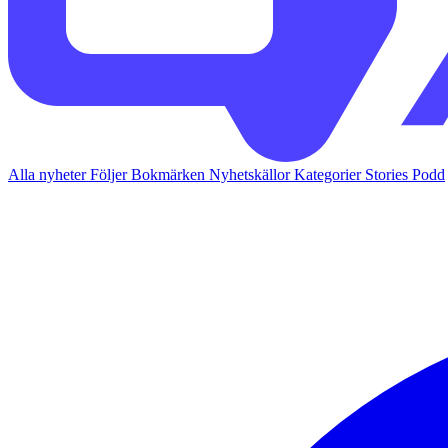
Alla nyheter
Följer
Bokmärken
Nyhetskällor
Kategorier
Stories
Podd