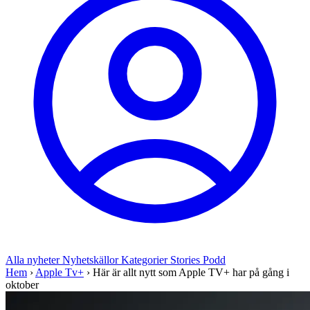
Alla nyheter
Nyhetskällor
Kategorier
Stories
Podd
Hem
›
Apple Tv+
›
Här är allt nytt som Apple TV+ har på gång i
oktober