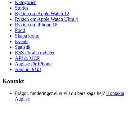
Kategorier
Stories
Rykten om Apple Watch 12
Rykten om Apple Watch Ultra 4
Rykten om iPhone 18
Podd
Skapa konto
Events
Statistik
RSS för alla nyheter
API & MCP
Aapl.se för iPhone
Aapl.io 🇬🇧
Kontakt
Frågor, funderinger eller vill du bara säga hej?
Kontakta
Aapl.se