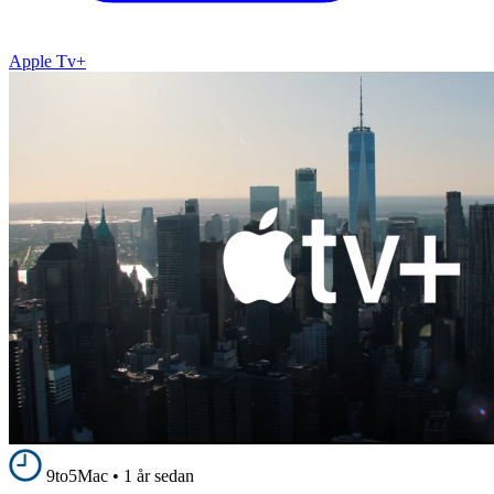
Apple Tv+
9to5Mac
•
1 år sedan