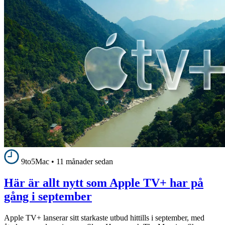
9to5Mac
•
11 månader sedan
Här är allt nytt som Apple TV+ har på
gång i september
Apple TV+ lanserar sitt starkaste utbud hittills i september, med