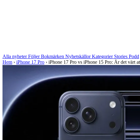
Alla nyheter
Följer
Bokmärken
Nyhetskällor
Kategorier
Stories
Podd
Hem
›
iPhone 17 Pro
›
iPhone 17 Pro vs iPhone 15 Pro: Är det värt att