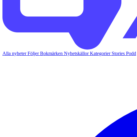
Alla nyheter
Följer
Bokmärken
Nyhetskällor
Kategorier
Stories
Podd