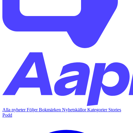
Alla nyheter
Följer
Bokmärken
Nyhetskällor
Kategorier
Stories
Podd