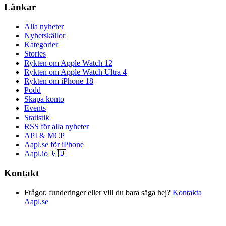
Länkar
Alla nyheter
Nyhetskällor
Kategorier
Stories
Rykten om Apple Watch 12
Rykten om Apple Watch Ultra 4
Rykten om iPhone 18
Podd
Skapa konto
Events
Statistik
RSS för alla nyheter
API & MCP
Aapl.se för iPhone
Aapl.io 🇬🇧
Kontakt
Frågor, funderinger eller vill du bara säga hej?
Kontakta
Aapl.se