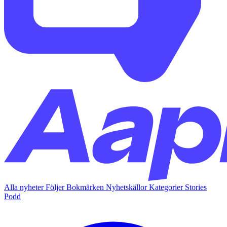
Alla nyheter
Följer
Bokmärken
Nyhetskällor
Kategorier
Stories
Podd