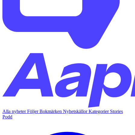
Alla nyheter
Följer
Bokmärken
Nyhetskällor
Kategorier
Stories
Podd