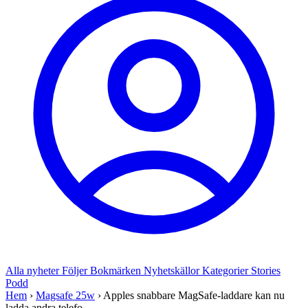
Alla nyheter
Följer
Bokmärken
Nyhetskällor
Kategorier
Stories
Podd
Hem
›
Magsafe 25w
›
Apples snabbare MagSafe-laddare kan nu
ladda andra telefo...