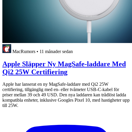
MacRumors
•
11 månader sedan
Apple Släpper Ny MagSafe-laddare Med
Qi2 25W Certifiering
Apple har lanserat en ny MagSafe-laddare med Qi2 25W
certifiering, tillgänglig med en- eller tvåmeter USB-C-kabel för
priser mellan 39 och 49 USD. Den nya laddaren kan trådlöst ladda
kompatibla enheter, inklusive Googles Pixel 10, med hastigheter upp
till 25W.