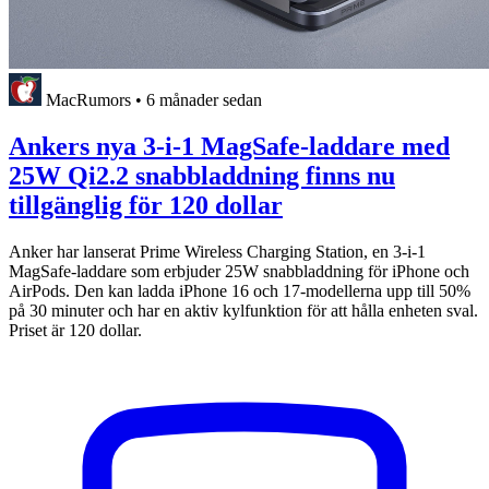
MacRumors
•
6 månader sedan
Ankers nya 3-i-1 MagSafe-laddare med
25W Qi2.2 snabbladdning finns nu
tillgänglig för 120 dollar
Anker har lanserat Prime Wireless Charging Station, en 3-i-1
MagSafe-laddare som erbjuder 25W snabbladdning för iPhone och
AirPods. Den kan ladda iPhone 16 och 17-modellerna upp till 50%
på 30 minuter och har en aktiv kylfunktion för att hålla enheten sval.
Priset är 120 dollar.