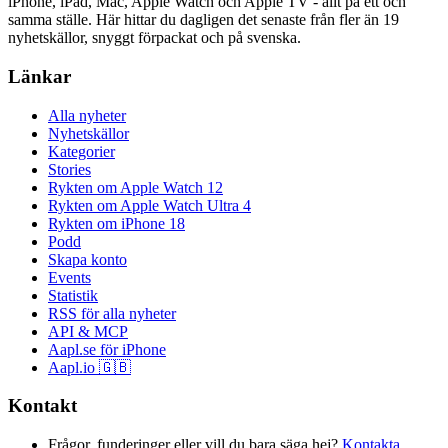
iPhone, iPad, Mac, Apple Watch och Apple TV - allt på ett och
samma ställe. Här hittar du dagligen det senaste från fler än 19
nyhetskällor, snyggt förpackat och på svenska.
Länkar
Alla nyheter
Nyhetskällor
Kategorier
Stories
Rykten om Apple Watch 12
Rykten om Apple Watch Ultra 4
Rykten om iPhone 18
Podd
Skapa konto
Events
Statistik
RSS för alla nyheter
API & MCP
Aapl.se för iPhone
Aapl.io 🇬🇧
Kontakt
Frågor, funderinger eller vill du bara säga hej?
Kontakta