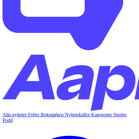
Alla nyheter
Följer
Bokmärken
Nyhetskällor
Kategorier
Stories
Podd