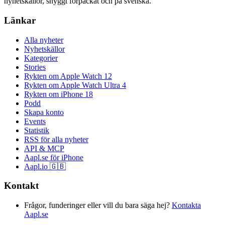
nyhetskällor, snyggt förpackat och på svenska.
Länkar
Alla nyheter
Nyhetskällor
Kategorier
Stories
Rykten om Apple Watch 12
Rykten om Apple Watch Ultra 4
Rykten om iPhone 18
Podd
Skapa konto
Events
Statistik
RSS för alla nyheter
API & MCP
Aapl.se för iPhone
Aapl.io 🇬🇧
Kontakt
Frågor, funderinger eller vill du bara säga hej?
Kontakta
Aapl.se