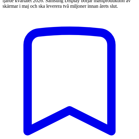
fjärde kvartalet 2026. Samsung Display börjar massproduktion av
skärmar i maj och ska leverera två miljoner innan årets slut.