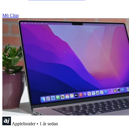
M6 Chip
AppleInsider
•
1 år sedan