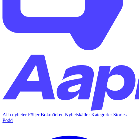
Alla nyheter
Följer
Bokmärken
Nyhetskällor
Kategorier
Stories
Podd