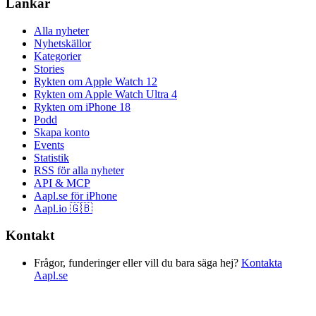
Länkar
Alla nyheter
Nyhetskällor
Kategorier
Stories
Rykten om Apple Watch 12
Rykten om Apple Watch Ultra 4
Rykten om iPhone 18
Podd
Skapa konto
Events
Statistik
RSS för alla nyheter
API & MCP
Aapl.se för iPhone
Aapl.io 🇬🇧
Kontakt
Frågor, funderinger eller vill du bara säga hej?
Kontakta
Aapl.se