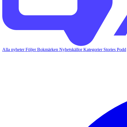
Alla nyheter
Följer
Bokmärken
Nyhetskällor
Kategorier
Stories
Podd