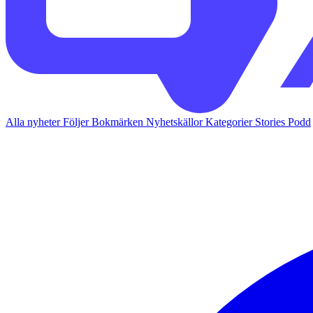
Alla nyheter
Följer
Bokmärken
Nyhetskällor
Kategorier
Stories
Podd