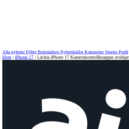
Alla nyheter
Följer
Bokmärken
Nyhetskällor
Kategorier
Stories
Podd
Hem
›
iPhone 17
›
Läckta iPhone 17 Kamerakontrollknappar avslöjar 