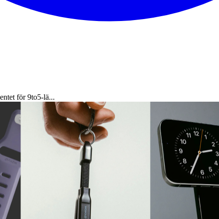
tet för 9to5-lä...