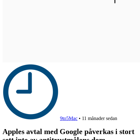
9to5Mac
•
11 månader sedan
Apples avtal med Google påverkas i stort
sett inte av antitrustmålens dom