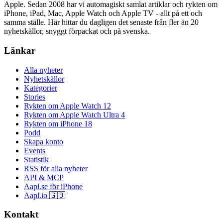
Apple. Sedan 2008 har vi automagiskt samlat artiklar och rykten om
iPhone, iPad, Mac, Apple Watch och Apple TV - allt på ett och
samma ställe. Här hittar du dagligen det senaste från fler än 20
nyhetskällor, snyggt förpackat och på svenska.
Länkar
Alla nyheter
Nyhetskällor
Kategorier
Stories
Rykten om Apple Watch 12
Rykten om Apple Watch Ultra 4
Rykten om iPhone 18
Podd
Skapa konto
Events
Statistik
RSS för alla nyheter
API & MCP
Aapl.se för iPhone
Aapl.io 🇬🇧
Kontakt