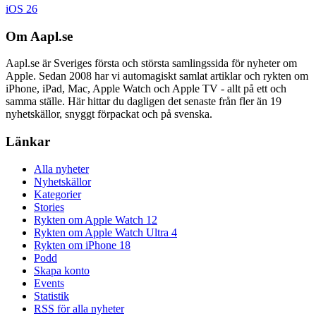
iOS 26
Om Aapl.se
Aapl.se är Sveriges första och största samlingssida för nyheter om
Apple. Sedan 2008 har vi automagiskt samlat artiklar och rykten om
iPhone, iPad, Mac, Apple Watch och Apple TV - allt på ett och
samma ställe. Här hittar du dagligen det senaste från fler än 19
nyhetskällor, snyggt förpackat och på svenska.
Länkar
Alla nyheter
Nyhetskällor
Kategorier
Stories
Rykten om Apple Watch 12
Rykten om Apple Watch Ultra 4
Rykten om iPhone 18
Podd
Skapa konto
Events
Statistik
RSS för alla nyheter