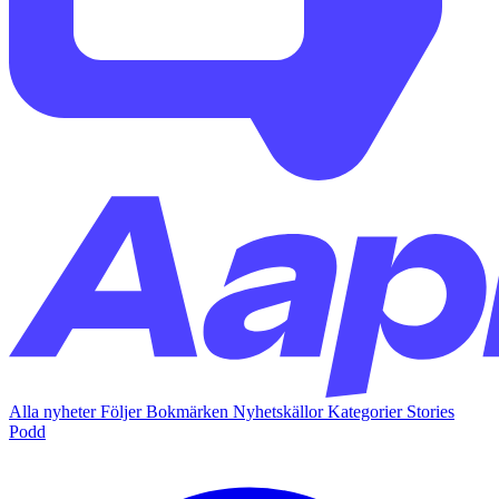
Alla nyheter
Följer
Bokmärken
Nyhetskällor
Kategorier
Stories
Podd