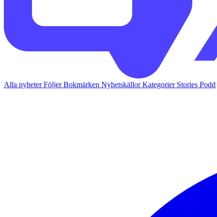
Alla nyheter
Följer
Bokmärken
Nyhetskällor
Kategorier
Stories
Podd