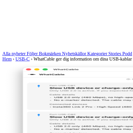
Alla nyheter
Följer
Bokmärken
Nyhetskällor
Kategorier
Stories
Podd
Hem
›
USB-C
›
WhatCable ger dig information om dina USB-kablar