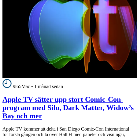
9to5Mac
•
1 månad sedan
Apple TV sätter upp stort Comic-Con-
program med Silo, Dark Matter, Widow’s
Bay och mer
Apple TV kommer att delta i San Diego Comic-Con International
för första gången och ta över Hall H med paneler och visningar,