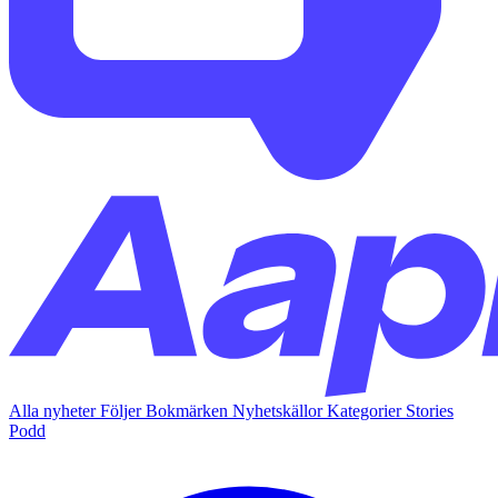
Alla nyheter
Följer
Bokmärken
Nyhetskällor
Kategorier
Stories
Podd