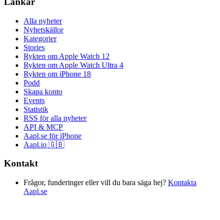
Länkar
Alla nyheter
Nyhetskällor
Kategorier
Stories
Rykten om Apple Watch 12
Rykten om Apple Watch Ultra 4
Rykten om iPhone 18
Podd
Skapa konto
Events
Statistik
RSS för alla nyheter
API & MCP
Aapl.se för iPhone
Aapl.io 🇬🇧
Kontakt
Frågor, funderinger eller vill du bara säga hej?
Kontakta
Aapl.se