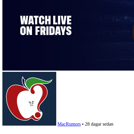
MacRumors
•
28 dagar sedan