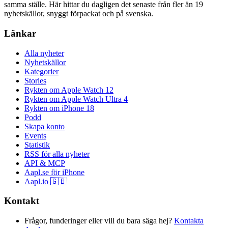
samma ställe. Här hittar du dagligen det senaste från fler än 19
nyhetskällor, snyggt förpackat och på svenska.
Länkar
Alla nyheter
Nyhetskällor
Kategorier
Stories
Rykten om Apple Watch 12
Rykten om Apple Watch Ultra 4
Rykten om iPhone 18
Podd
Skapa konto
Events
Statistik
RSS för alla nyheter
API & MCP
Aapl.se för iPhone
Aapl.io 🇬🇧
Kontakt
Frågor, funderinger eller vill du bara säga hej?
Kontakta