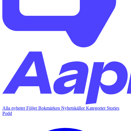
Alla nyheter
Följer
Bokmärken
Nyhetskällor
Kategorier
Stories
Podd