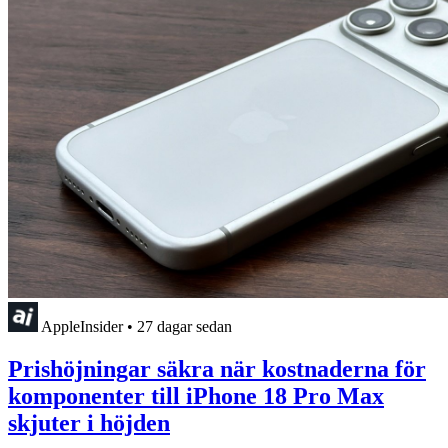
AppleInsider
•
27 dagar sedan
Prishöjningar säkra när kostnaderna för
komponenter till iPhone 18 Pro Max
skjuter i höjden