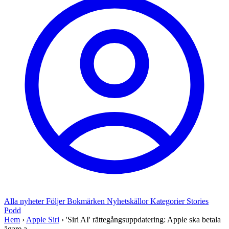
Alla nyheter
Följer
Bokmärken
Nyhetskällor
Kategorier
Stories
Podd
Hem
›
Apple Siri
›
'Siri AI' rättegångsuppdatering: Apple ska betala
ägare a...