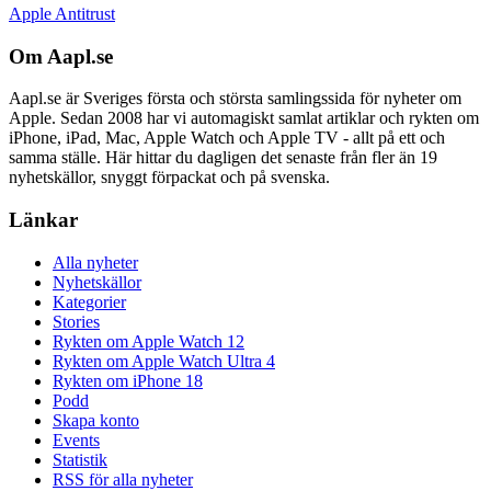
Apple Antitrust
Om Aapl.se
Aapl.se är Sveriges första och största samlingssida för nyheter om
Apple. Sedan 2008 har vi automagiskt samlat artiklar och rykten om
iPhone, iPad, Mac, Apple Watch och Apple TV - allt på ett och
samma ställe. Här hittar du dagligen det senaste från fler än 19
nyhetskällor, snyggt förpackat och på svenska.
Länkar
Alla nyheter
Nyhetskällor
Kategorier
Stories
Rykten om Apple Watch 12
Rykten om Apple Watch Ultra 4
Rykten om iPhone 18
Podd
Skapa konto
Events
Statistik
RSS för alla nyheter