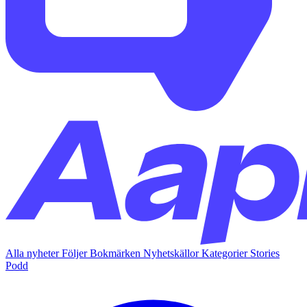
Alla nyheter
Följer
Bokmärken
Nyhetskällor
Kategorier
Stories
Podd