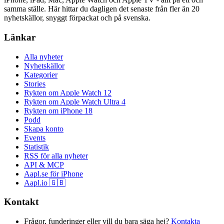
samma ställe. Här hittar du dagligen det senaste från fler än 20
nyhetskällor, snyggt förpackat och på svenska.
Länkar
Alla nyheter
Nyhetskällor
Kategorier
Stories
Rykten om Apple Watch 12
Rykten om Apple Watch Ultra 4
Rykten om iPhone 18
Podd
Skapa konto
Events
Statistik
RSS för alla nyheter
API & MCP
Aapl.se för iPhone
Aapl.io 🇬🇧
Kontakt
Frågor, funderinger eller vill du bara säga hej?
Kontakta