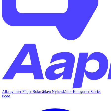
Alla nyheter
Följer
Bokmärken
Nyhetskällor
Kategorier
Stories
Podd