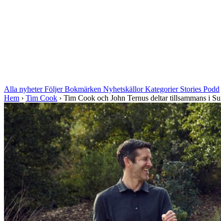
Alla nyheter
Följer
Bokmärken
Nyhetskällor
Kategorier
Stories
Podd
Hem
›
Tim Cook
›
Tim Cook och John Ternus deltar tillsammans i Sun