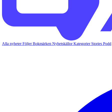
Alla nyheter
Följer
Bokmärken
Nyhetskällor
Kategorier
Stories
Podd